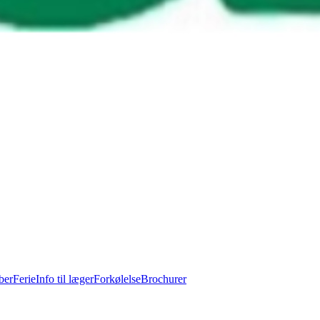
ber
Ferie
Info til læger
Forkølelse
Brochurer