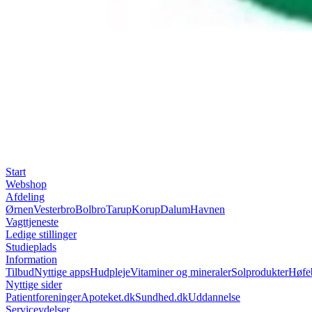
Start
Webshop
Afdeling
Ørnen
Vesterbro
Bolbro
Tarup
Korup
Dalum
Havnen
Vagttjeneste
Ledige stillinger
Studieplads
Information
Tilbud
Nyttige apps
Hudpleje
Vitaminer og mineraler
Solprodukter
Høfe
Nyttige sider
Patientforeninger
Apoteket.dk
Sundhed.dk
Uddannelse
Serviceydelser