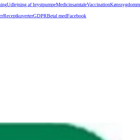
ing
Udlejning af brystpumpe
Medicinsamtale
Vaccination
Kønssygdomm
er
Receptkuverter
GDPR
Betal med
Facebook