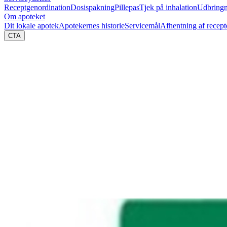
Receptgenordination
Dosispakning
Pillepas
Tjek på inhalation
Udbringn
Om apoteket
Dit lokale apotek
Apotekernes historie
Servicemål
Afhentning af recept
CTA