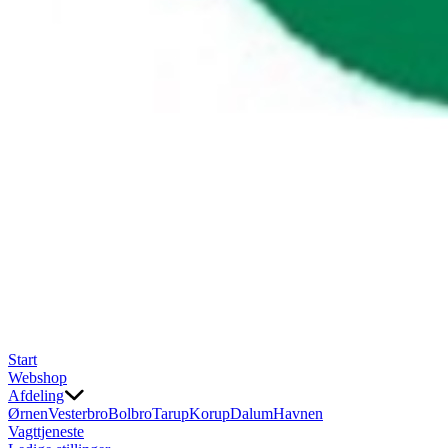
Start
Webshop
Afdeling
Ørnen
Vesterbro
Bolbro
Tarup
Korup
Dalum
Havnen
Vagttjeneste