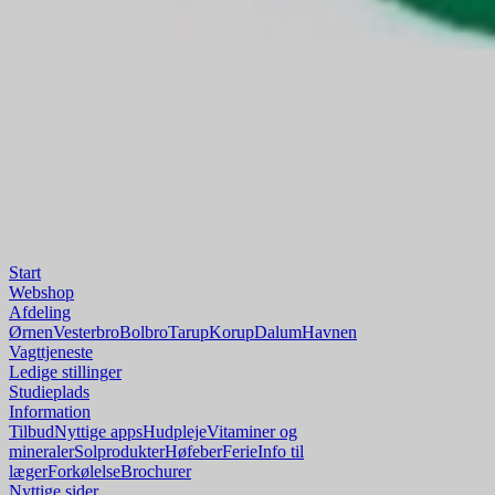
Start
Webshop
Afdeling
Ørnen
Vesterbro
Bolbro
Tarup
Korup
Dalum
Havnen
Vagttjeneste
Ledige stillinger
Studieplads
Information
Tilbud
Nyttige apps
Hudpleje
Vitaminer og
mineraler
Solprodukter
Høfeber
Ferie
Info til
læger
Forkølelse
Brochurer
Nyttige sider