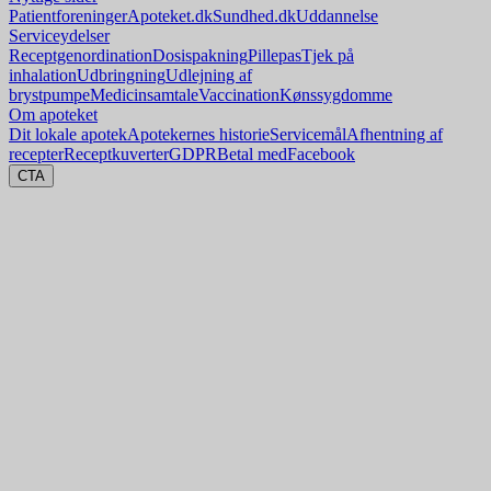
Patientforeninger
Apoteket.dk
Sundhed.dk
Uddannelse
Serviceydelser
Receptgenordination
Dosispakning
Pillepas
Tjek på
inhalation
Udbringning
Udlejning af
brystpumpe
Medicinsamtale
Vaccination
Kønssygdomme
Om apoteket
Dit lokale apotek
Apotekernes historie
Servicemål
Afhentning af
recepter
Receptkuverter
GDPR
Betal med
Facebook
CTA