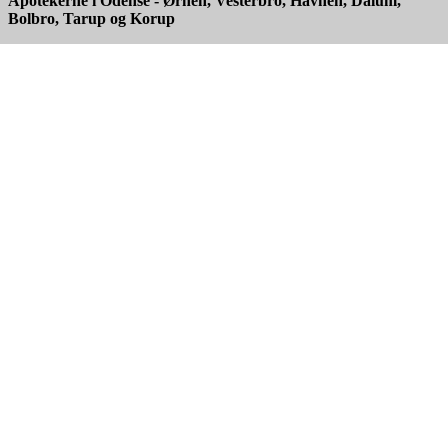
Apotekerne i Odense - Ørnen, Vesterbro, Havnen, Dalum,
Bolbro, Tarup og Korup