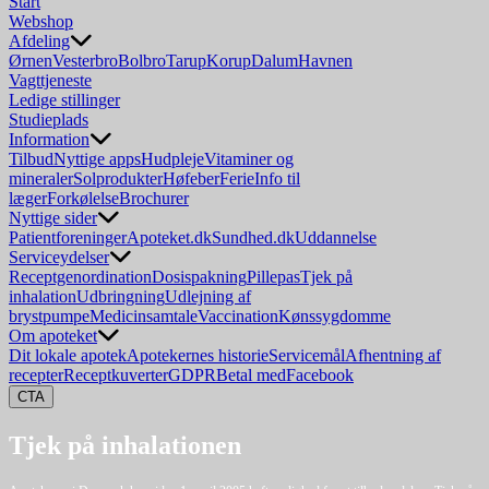
Start
Webshop
Afdeling
Ørnen
Vesterbro
Bolbro
Tarup
Korup
Dalum
Havnen
Vagttjeneste
Ledige stillinger
Studieplads
Information
Tilbud
Nyttige apps
Hudpleje
Vitaminer og
mineraler
Solprodukter
Høfeber
Ferie
Info til
læger
Forkølelse
Brochurer
Nyttige sider
Patientforeninger
Apoteket.dk
Sundhed.dk
Uddannelse
Serviceydelser
Receptgenordination
Dosispakning
Pillepas
Tjek på
inhalation
Udbringning
Udlejning af
brystpumpe
Medicinsamtale
Vaccination
Kønssygdomme
Om apoteket
Dit lokale apotek
Apotekernes historie
Servicemål
Afhentning af
recepter
Receptkuverter
GDPR
Betal med
Facebook
CTA
Tjek på inhalationen