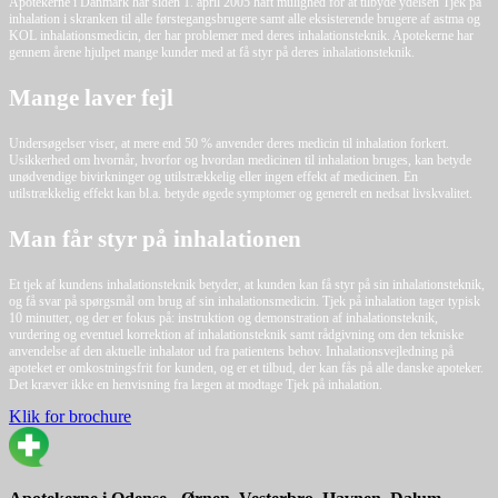
Apotekerne i Danmark har siden 1. april 2005 haft mulighed for at tilbyde ydelsen Tjek på
inhalation i skranken til alle førstegangsbrugere samt alle eksisterende brugere af astma og
KOL inhalationsmedicin, der har problemer med deres inhalationsteknik. Apotekerne har
gennem årene hjulpet mange kunder med at få styr på deres inhalationsteknik.
Mange laver fejl
Undersøgelser viser, at mere end 50 % anvender deres medicin til inhalation forkert.
Usikkerhed om hvornår, hvorfor og hvordan medicinen til inhalation bruges, kan betyde
unødvendige bivirkninger og utilstrækkelig eller ingen effekt af medicinen. En
utilstrækkelig effekt kan bl.a. betyde øgede symptomer og generelt en nedsat livskvalitet.
Man får styr på inhalationen
Et tjek af kundens inhalationsteknik betyder, at kunden kan få styr på sin inhalationsteknik,
og få svar på spørgsmål om brug af sin inhalationsmedicin. Tjek på inhalation tager typisk
10 minutter, og der er fokus på: instruktion og demonstration af inhalationsteknik,
vurdering og eventuel korrektion af inhalationsteknik samt rådgivning om den tekniske
anvendelse af den aktuelle inhalator ud fra patientens behov. Inhalationsvejledning på
apoteket er omkostningsfrit for kunden, og er et tilbud, der kan fås på alle danske apoteker.
Det kræver ikke en henvisning fra lægen at modtage Tjek på inhalation.
Klik for brochure