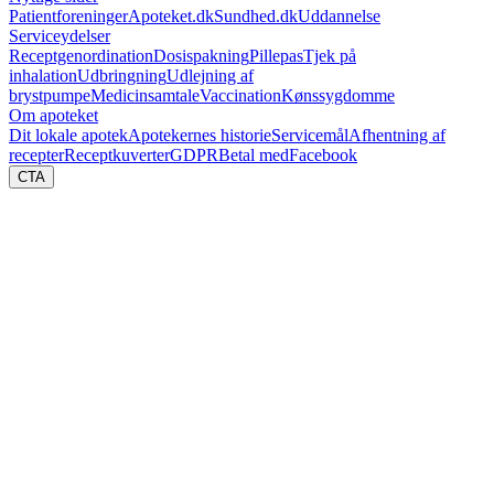
Patientforeninger
Apoteket.dk
Sundhed.dk
Uddannelse
Serviceydelser
Receptgenordination
Dosispakning
Pillepas
Tjek på
inhalation
Udbringning
Udlejning af
brystpumpe
Medicinsamtale
Vaccination
Kønssygdomme
Om apoteket
Dit lokale apotek
Apotekernes historie
Servicemål
Afhentning af
recepter
Receptkuverter
GDPR
Betal med
Facebook
CTA