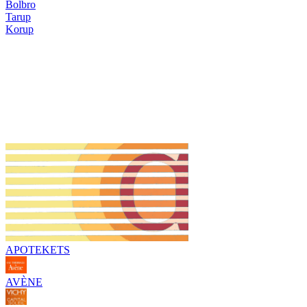
Bolbro
Tarup
Korup
Solprodukter
Beskyt dig mod solen, så du kan nyde sommevejret. Vi tilbyder
en række sikre produkter. Der findes produkter til alle
hudtyper. Kom ind og vi vejleder dig
APOTEKETS
AVÈNE