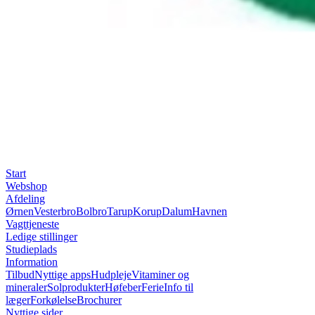
Start
Webshop
Afdeling
Ørnen
Vesterbro
Bolbro
Tarup
Korup
Dalum
Havnen
Vagttjeneste
Ledige stillinger
Studieplads
Information
Tilbud
Nyttige apps
Hudpleje
Vitaminer og
mineraler
Solprodukter
Høfeber
Ferie
Info til
læger
Forkølelse
Brochurer
Nyttige sider