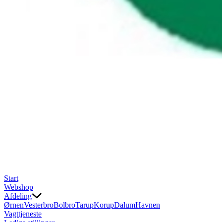
Start
Webshop
Afdeling
Ørnen
Vesterbro
Bolbro
Tarup
Korup
Dalum
Havnen
Vagttjeneste