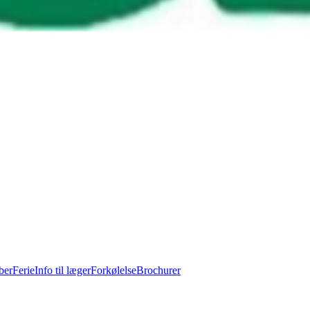
ber
Ferie
Info til læger
Forkølelse
Brochurer