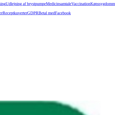
ing
Udlejning af brystpumpe
Medicinsamtale
Vaccination
Kønssygdomm
er
Receptkuverter
GDPR
Betal med
Facebook