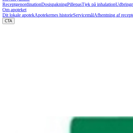
Receptgenordination
Dosispakning
Pillepas
Tjek på inhalation
Udbringn
Om apoteket
Dit lokale apotek
Apotekernes historie
Servicemål
Afhentning af recept
CTA