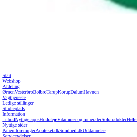
Start
Webshop
Afdeling
Ørnen
Vesterbro
Bolbro
Tarup
Korup
Dalum
Havnen
Vagttjeneste
Ledige stillinger
Studieplads
Information
Tilbud
Nyttige apps
Hudpleje
Vitaminer og mineraler
Solprodukter
Høfe
Nyttige sider
Patientforeninger
Apoteket.dk
Sundhed.dk
Uddannelse
Serviceydelser