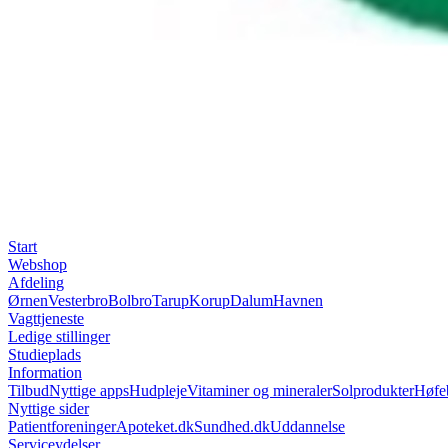
Start
Webshop
Afdeling
Ørnen
Vesterbro
Bolbro
Tarup
Korup
Dalum
Havnen
Vagttjeneste
Ledige stillinger
Studieplads
Information
Tilbud
Nyttige apps
Hudpleje
Vitaminer og mineraler
Solprodukter
Høfe
Nyttige sider
Patientforeninger
Apoteket.dk
Sundhed.dk
Uddannelse
Serviceydelser