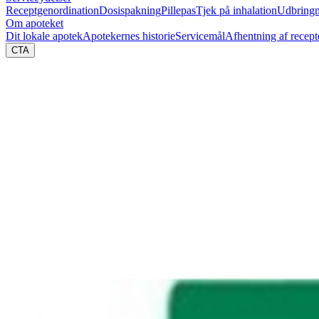
Receptgenordination
Dosispakning
Pillepas
Tjek på inhalation
Udbringn
Om apoteket
Dit lokale apotek
Apotekernes historie
Servicemål
Afhentning af recept
CTA