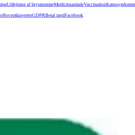
ing
Udlejning af brystpumpe
Medicinsamtale
Vaccination
Kønssygdomm
er
Receptkuverter
GDPR
Betal med
Facebook