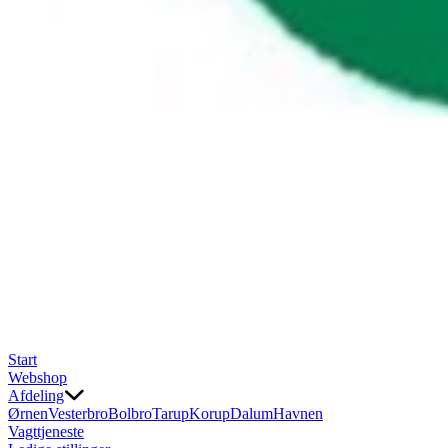
Start
Webshop
Afdeling
Ørnen
Vesterbro
Bolbro
Tarup
Korup
Dalum
Havnen
Vagttjeneste