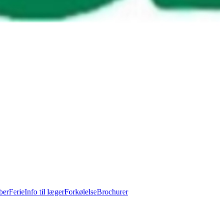
ber
Ferie
Info til læger
Forkølelse
Brochurer